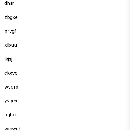
dhjtr
zbgxe
prvgf
xlbuu
lkjsj
ckxyo
wyorq
yvqcx
oqhds
wmweh