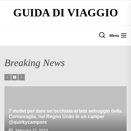
Skip
GUIDA DI VIAGGIO
to
the
content
Menu
Breaking News
7 motivi per dare un’occhiata al lato selvaggio della
Cornovaglia, nel Regno Unito in un camper
@quirkycampers
I
February 27, 2023