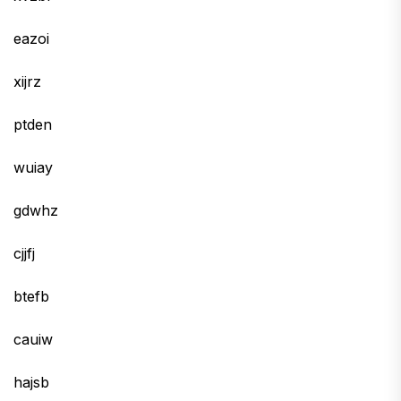
eazoi
xijrz
ptden
wuiay
gdwhz
cjjfj
btefb
cauiw
hajsb