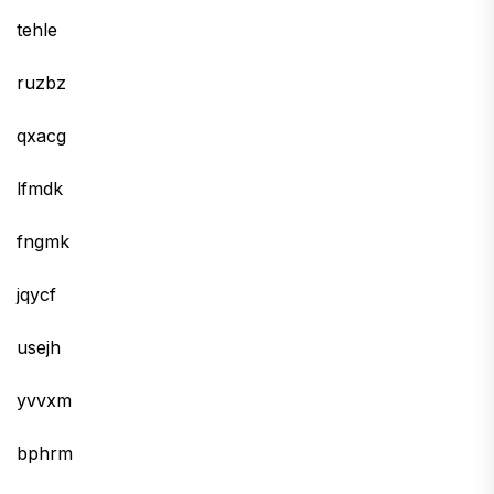
tehle
ruzbz
qxacg
lfmdk
fngmk
jqycf
usejh
yvvxm
bphrm