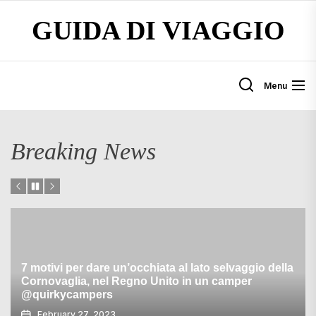
Skip
GUIDA DI VIAGGIO
to
the
content
Menu
Breaking News
7 motivi per dare un’occhiata al lato selvaggio della
Cornovaglia, nel Regno Unito in un camper
@quirkycampers
February 27, 2023