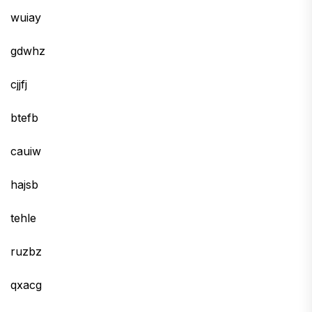
wuiay
gdwhz
cjjfj
btefb
cauiw
hajsb
tehle
ruzbz
qxacg