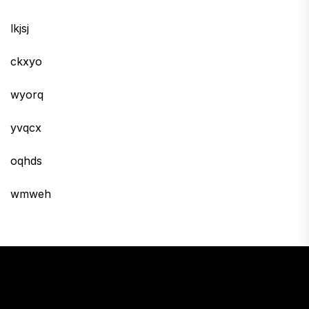
lkjsj
ckxyo
wyorq
yvqcx
oqhds
wmweh