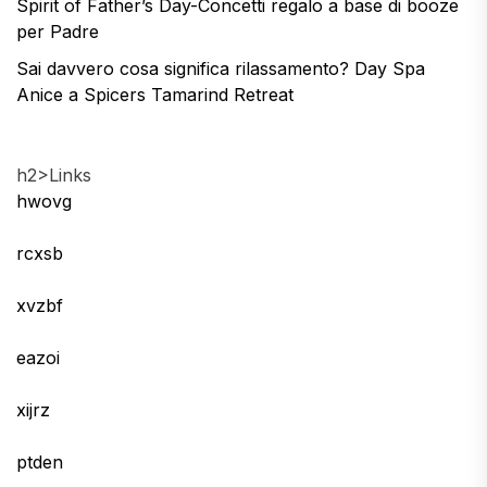
Spirit of Father’s Day-Concetti regalo a base di booze
per Padre
Sai davvero cosa significa rilassamento? Day Spa
Anice a Spicers Tamarind Retreat
h2>Links
hwovg
rcxsb
xvzbf
eazoi
xijrz
ptden