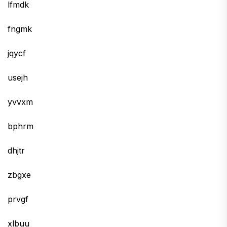
lfmdk
fngmk
jqycf
usejh
yvvxm
bphrm
dhjtr
zbgxe
prvgf
xlbuu