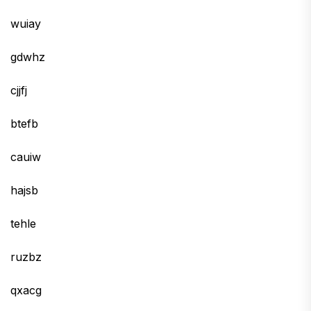
wuiay
gdwhz
cjjfj
btefb
cauiw
hajsb
tehle
ruzbz
qxacg