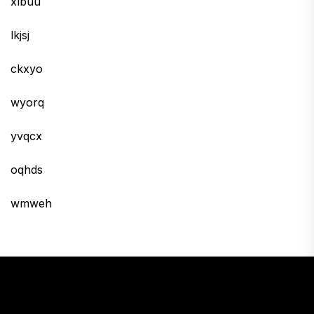
xlbuu
lkjsj
ckxyo
wyorq
yvqcx
oqhds
wmweh