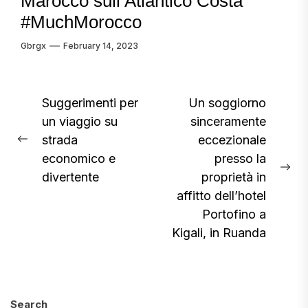
Marocco sull’Atlantico Costa
#MuchMorocco
Gbrgx
February 14, 2023
Post
Suggerimenti per
Un soggiorno
un viaggio su
sinceramente
navigation
strada
eccezionale
Previous
economico e
presso la
post:
Ne
divertente
proprietà in
pos
affitto dell’hotel
Portofino a
Kigali, in Ruanda
Search