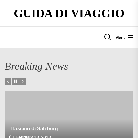
Skip
GUIDA DI VIAGGIO
to
the
content
Menu
Breaking News
Il fascino di Salzburg
February 23, 2023