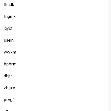
lfmdk
fngmk
jqycf
usejh
yvvxm
bphrm
dhjtr
zbgxe
prvgf